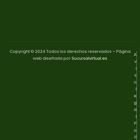
Copyright © 2024 Todos los derechos reservados – Página
A
web diseñada por
Sucursalvirtual.es
v
i
s
o
l
e
g
a
l
P
o
lí