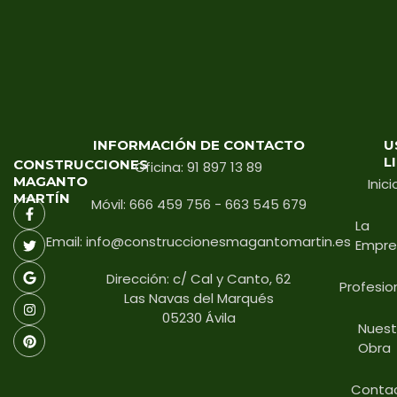
INFORMACIÓN DE CONTACTO
U
L
CONSTRUCCIONES
Oficina: 91 897 13 89
MAGANTO
Inici
MARTÍN
Móvil: 666 459 756 - 663 545 679
La
Email: info@construccionesmagantomartin.es
Empre
Dirección: c/ Cal y Canto, 62
Profesio
Las Navas del Marqués
05230 Ávila
Nuest
Obra
Conta